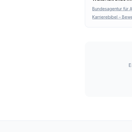
Bundesagentur für A
Karrierebibel – Be
E