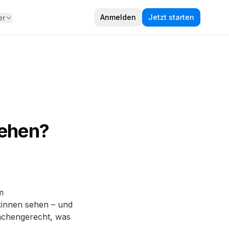
Anmelden
Jetzt starten
er
iehen?
m
r:innen sehen – und
anchengerecht, was