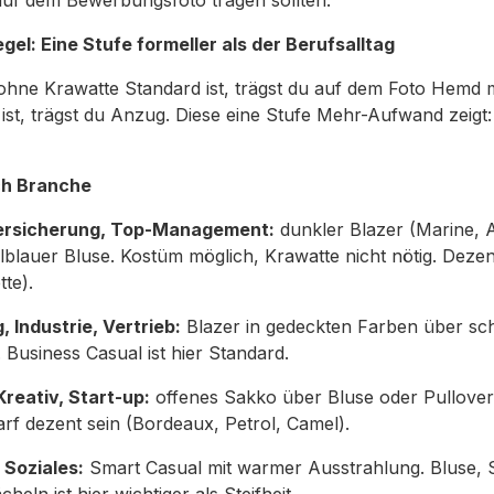
f dem Bewerbungsfoto tragen sollten.
el: Eine Stufe formeller als der Berufsalltag
ne Krawatte Standard ist, trägst du auf dem Foto Hemd 
st, trägst du Anzug. Diese eine Stufe Mehr-Aufwand zeigt:
ch Branche
Versicherung, Top-Management:
dunkler Blazer (Marine, 
lblauer Bluse. Kostüm möglich, Krawatte nicht nötig. Dez
tte).
 Industrie, Vertrieb:
Blazer in gedeckten Farben über sch
 Business Casual ist hier Standard.
reativ, Start-up:
offenes Sakko über Bluse oder Pullover
darf dezent sein (Bordeaux, Petrol, Camel).
 Soziales:
Smart Casual mit warmer Ausstrahlung. Bluse, S