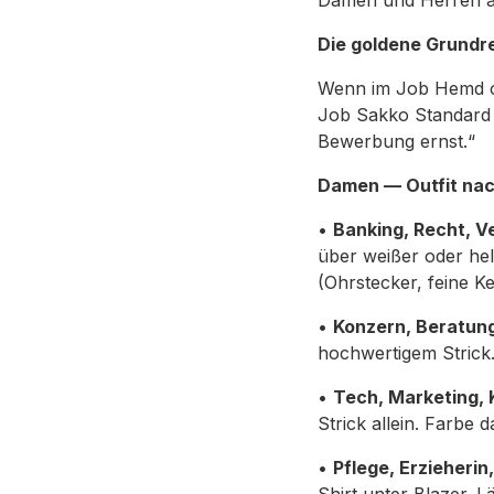
Damen und Herren au
Die goldene Grundreg
Wenn im Job Hemd oh
Job Sakko Standard i
Bewerbung ernst.“
Damen — Outfit na
•
Banking, Recht, 
über weißer oder hel
(Ohrstecker, feine Ke
•
Konzern, Beratung,
hochwertigem Strick.
•
Tech, Marketing, K
Strick allein. Farbe 
•
Pflege, Erzieherin,