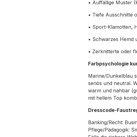
• Auffällige Muster 
• Tiefe Ausschnitte 
• Sport-Klamotten, H
• Schwarzes Hemd un
• Zerknitterte oder f
Farbpsychologie kur
Marine/Dunkelblau si
seriös und neutral. W
warm und nahbar (gut
mit hellem Top kombi
Dresscode-Faustre
Banking/Recht: Busin
Pflege/Pädagogik: Sm