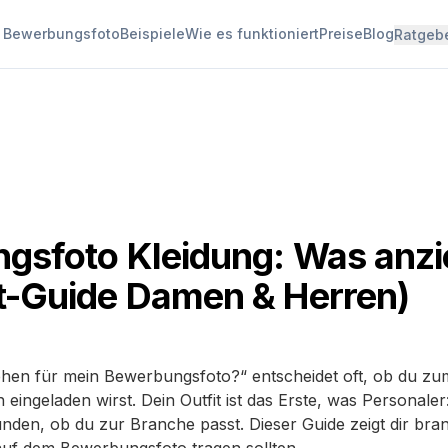
I Bewerbungsfoto
Beispiele
Wie es funktioniert
Preise
Blog
Ratgeb
gsfoto Kleidung: Was anz
t-Guide Damen & Herren)
ehen für mein Bewerbungsfoto?“ entscheidet oft, ob du zu
 eingeladen wirst. Dein Outfit ist das Erste, was Personale
ekunden, ob du zur Branche passt. Dieser Guide zeigt dir br