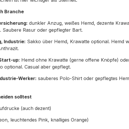
cheln ist hier wichtiger als Steifheit.
ch Branche
ersicherung:
dunkler Anzug, weißes Hemd, dezente Krawat
. Saubere Rasur oder gepflegter Bart.
 Industrie:
Sakko über Hemd, Krawatte optional. Hemd we
nthrazit.
Start-up:
Hemd ohne Krawatte (gerne offene Knöpfe) ode
o optional. Casual aber gepflegt.
dustrie-Werker:
sauberes Polo-Shirt oder gepflegtes Hem
iden solltest
ufdrucke (auch dezent)
eon, leuchtendes Pink, knalliges Orange)