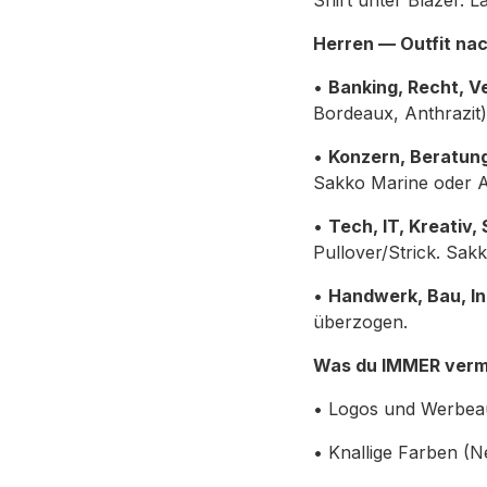
Shirt unter Blazer. Lä
Herren — Outfit na
•
Banking, Recht, V
Bordeaux, Anthrazit)
•
Konzern, Beratung,
Sakko Marine oder A
•
Tech, IT, Kreativ, 
Pullover/Strick. Sakk
•
Handwerk, Bau, In
überzogen.
Was du IMMER verme
• Logos und Werbea
• Knallige Farben (N