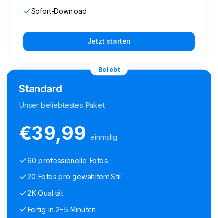
Sofort-Download
Jetzt starten
Beliebt
Standard
Unser beliebtestes Paket
€
39,99
einmalig
60 professionelle Fotos
20 Fotos pro gewähltem Stil
2K-Qualität
Fertig in 2–5 Minuten