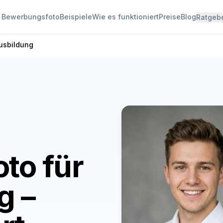
I Bewerbungsfoto
Beispiele
Wie es funktioniert
Preise
Blog
Ratgeb
usbildung
to für
g –