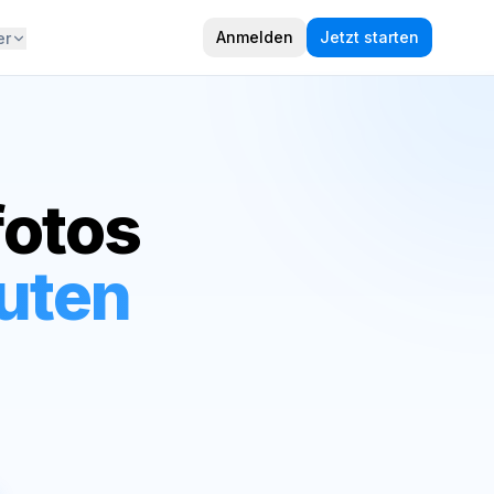
Anmelden
Jetzt starten
er
otos
nuten