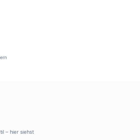
hern
l – hier siehst