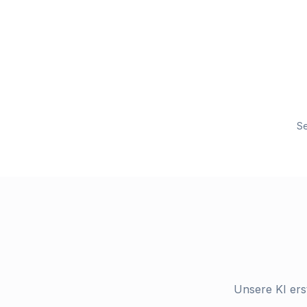
Se
Unsere KI erst