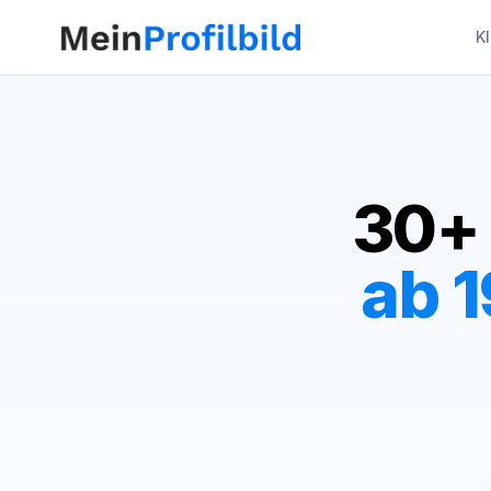
K
30+
ab 1